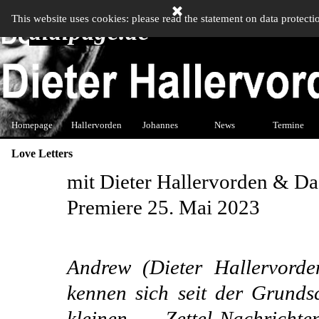
Direkt zum Seiteninhalt
This website uses cookies: please read the statement on data protecti
didipage.de
Men
Homepage
Hallervorden
Johannes
▼
News
▼
Termine
▼
Love Letters
mit Dieter Hallervorden & D
Premiere 25. Mai 2023
Andrew (Dieter Hallervord
kennen sich seit der Grundsc
kleinen Zettel-Nachric